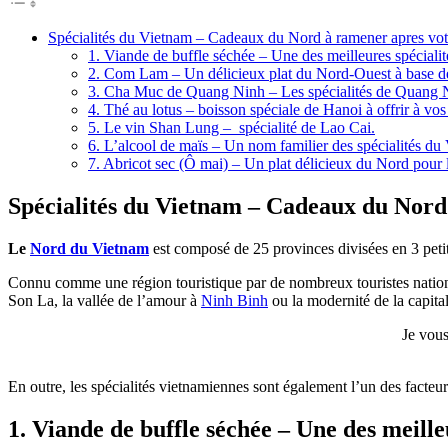
Spécialités du Vietnam – Cadeaux du Nord à ramener apres vot
1. Viande de buffle séchée – Une des meilleures spécial
2. Com Lam – Un délicieux plat du Nord-Ouest à base de 
3. Cha Muc de Quang Ninh – Les spécialités de Quang N
4. Thé au lotus – boisson spéciale de Hanoi à offrir à vos
5. Le vin Shan Lung – spécialité de Lao Cai.
6. L’alcool de maïs – Un nom familier des spécialités du
7. Abricot sec (Ô mai) – Un plat délicieux du Nord pour
Spécialités du Vietnam – Cadeaux du Nord
Le
Nord du Vietnam
est composé de 25 provinces divisées en 3 petit
Connu comme une région touristique par de nombreux touristes nationa
Son La, la vallée de l’amour à
Ninh Binh
ou la modernité de la capita
Je vous
En outre, les spécialités vietnamiennes sont également l’un des facteur
1. Viande de buffle séchée – Une des meill