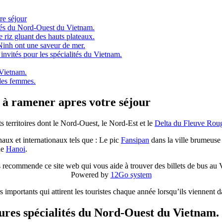
re séjour
ités du Nord-Ouest du Vietnam.
riz gluant des hauts plateaux.
inh ont une saveur de mer.
 invités pour les spécialités du Vietnam.
 Vietnam.
 les femmes.
 à ramener apres votre séjour
s territoires dont le Nord-Ouest, le Nord-Est et le
Delta du Fleuve Rou
ux et internationaux tels que : Le pic
Fansipan
dans la ville brumeuse
le
Hanoi
.
 recommende ce site web qui vous aide à trouver des billets de bus au
Powered by
12Go system
s importants qui attirent les touristes chaque année lorsqu’ils viennent 
eures
spécialités
du Nord-Ouest du Vietnam.