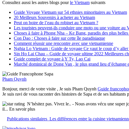
Consultez aussi les autres blogs pour
le Vietnam
suivants
Guide Voyage Vietnam sur 54 ethnies minoritaires au Vietnam
20 Meilleurs Souvenirs à acheter au Vietnam
Peut on boire de l’eau du robinet au Vietnam ?
Les touristes peuvent-ils conduire une moto ou une voiture au
Choses à faire à Phong Nha – Ke Bang, paradis des plus belles 
Con Dao : Choses à faire sur cette île paradisiaque
Comment réussir une rencontre avec une vietnamienne
Nghia Lo Vietnam : Guide de voyage Ce vaut le coup d’y aller
Sin Ho Lai Chau – Guide de voyage ultime 2022 Meilleures chose
Guide complet de voyage à Y Ty, Lao Cai
Marché dominical de Dong Van , le plus grand lieu d’échange
Pham Quynh
Bonjour, merci de votre visite , Je suis Pham Quynh
Guide francopho
Je suis ravi de vous raconter des histoires de Sapa et de ses habitants
N’hésitez pas. Vivez le..
- Nous avons vécu une super jou
il
... En savoir plus
Publications similaires
Les différences entre la cuisine vietnamien