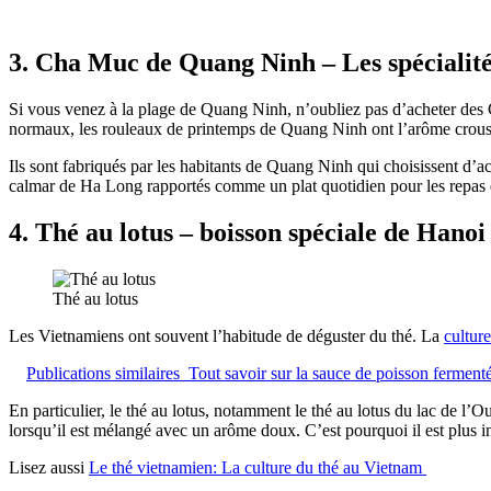
3. Cha Muc de Quang Ninh – Les spécialit
Si vous venez à la plage de Quang Ninh, n’oubliez pas d’acheter de
normaux, les rouleaux de printemps de Quang Ninh ont l’arôme crousti
Ils sont fabriqués par les habitants de Quang Ninh qui choisissent d’ac
calmar de Ha Long rapportés comme un plat quotidien pour les repas de
4. Thé au lotus – boisson spéciale de Hanoi 
Thé au lotus
Les Vietnamiens ont souvent l’habitude de déguster du thé. La
cultur
Publications similaires
Tout savoir sur la sauce de poisson ferme
En particulier, le thé au lotus, notamment le thé au lotus du lac de l’O
lorsqu’il est mélangé avec un arôme doux. C’est pourquoi il est plus in
Lisez aussi
Le thé vietnamien: La culture du thé au Vietnam