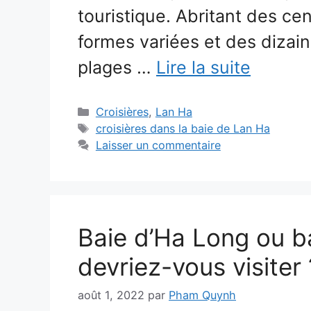
touristique. Abritant des cen
formes variées et des dizain
plages …
Lire la suite
Catégories
Croisières
,
Lan Ha
Étiquettes
croisières dans la baie de Lan Ha
Laisser un commentaire
Baie d’Ha Long ou ba
devriez-vous visiter 
août 1, 2022
par
Pham Quynh