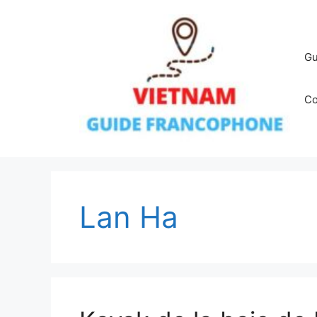
Aller
au
contenu
Gu
Co
Lan Ha