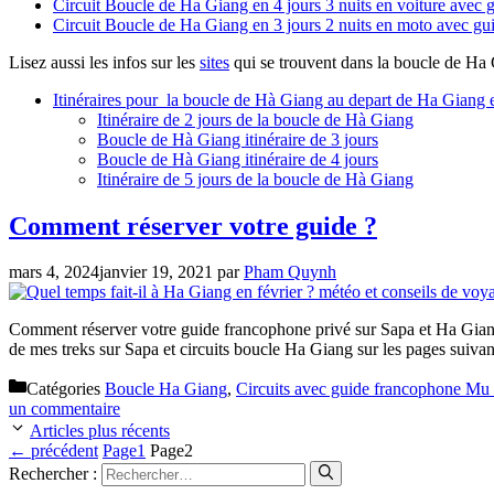
Circuit Boucle de Ha Giang en 4 jours 3 nuits en voiture avec 
Circuit Boucle de Ha Giang en 3 jours 2 nuits en moto avec gui
Lisez aussi les infos sur les
sites
qui se trouvent dans la boucle de Ha
Itinéraires pour la boucle de Hà Giang au depart de Ha Giang
Itinéraire de 2 jours de la boucle de Hà Giang
Boucle de Hà Giang itinéraire de 3 jours
Boucle de Hà Giang itinéraire de 4 jours
Itinéraire de 5 jours de la boucle de Hà Giang
Comment réserver votre guide ?
mars 4, 2024
janvier 19, 2021
par
Pham Quynh
Comment réserver votre guide francophone privé sur Sapa et Ha Giang ?
de mes treks sur Sapa et circuits boucle Ha Giang sur les pages suiva
Catégories
Boucle Ha Giang
,
Circuits avec guide francophone Mu
un commentaire
Articles plus récents
←
précédent
Page
1
Page
2
Rechercher :