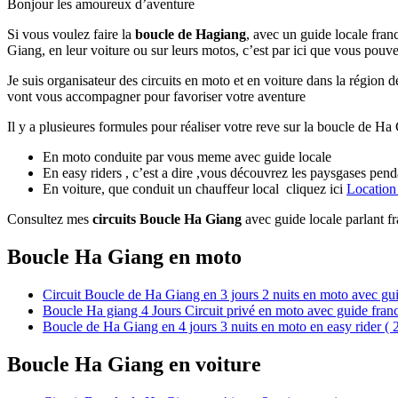
Bonjour les amoureux d’aventure
Si vous voulez faire la
boucle de Hagiang
, avec un guide locale fra
Giang, en leur voiture ou sur leurs motos, c’est par ici que vous pouv
Je suis organisateur des circuits en moto et en voiture dans la régio
vont vous accompagner pour favoriser votre aventure
Il y a plusieures formules pour réaliser votre reve sur la boucle de Ha
En moto conduite par vous meme avec guide locale
En easy riders , c’est a dire ,vous découvrez les paysgases pend
En voiture, que conduit un chauffeur local cliquez ici
Location
Consultez mes
circuits Boucle Ha Giang
avec guide locale parlant fra
Boucle Ha Giang en moto
Circuit Boucle de Ha Giang en 3 jours 2 nuits en moto avec gui
Boucle Ha giang 4 Jours Circuit privé en moto avec guide franc
Boucle de Ha Giang en 4 jours 3 nuits en moto en easy rider (
Boucle Ha Giang en voiture