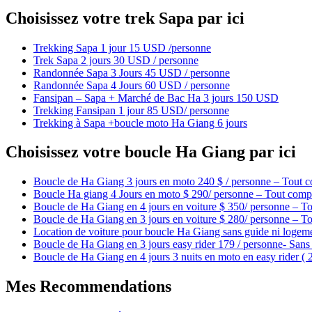
Choisissez votre trek Sapa par ici
Trekking Sapa 1 jour 15 USD /personne
Trek Sapa 2 jours 30 USD / personne
Randonnée Sapa 3 Jours 45 USD / personne
Randonnée Sapa 4 Jours 60 USD / personne
Fansipan – Sapa + Marché de Bac Ha 3 jours 150 USD
Trekking Fansipan 1 jour 85 USD/ personne
Trekking à Sapa +boucle moto Ha Giang 6 jours
Choisissez votre boucle Ha Giang par ici
Boucle de Ha Giang 3 jours en moto 240 $ / personne – Tout c
Boucle Ha giang 4 Jours en moto $ 290/ personne – Tout compr
Boucle de Ha Giang en 4 jours en voiture $ 350/ personne – To
Boucle de Ha Giang en 3 jours en voiture $ 280/ personne – To
Location de voiture pour boucle Ha Giang sans guide ni logem
Boucle de Ha Giang en 3 jours easy rider 179 / personne- Sans 
Boucle de Ha Giang en 4 jours 3 nuits en moto en easy rider (
Mes Recommendations