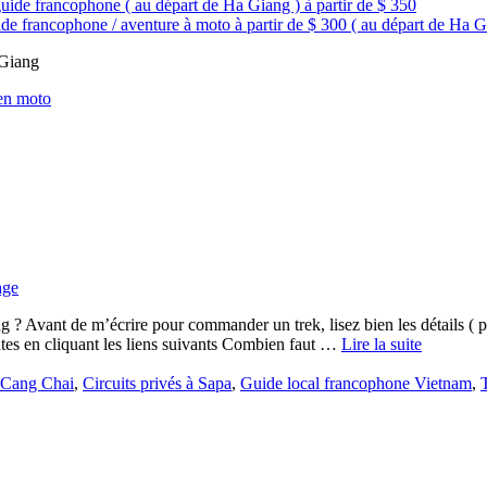
guide francophone ( au départ de Ha Giang ) à partir de $ 350
de francophone / aventure à moto à partir de $ 300 ( au départ de Ha G
 Giang
 en moto
 Avant de m’écrire pour commander un trek, lisez bien les détails ( prix
ntes en cliquant les liens suivants Combien faut …
Lire la suite
 Cang Chai
,
Circuits privés à Sapa
,
Guide local francophone Vietnam
,