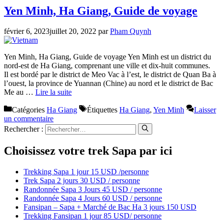
Yen Minh, Ha Giang, Guide de voyage
février 6, 2023
juillet 20, 2022
par
Pham Quynh
Yen Minh, Ha Giang, Guide de voyage Yen Minh est un district du
nord-est de Ha Giang, comprenant une ville et dix-huit communes.
Il est bordé par le district de Meo Vac à l’est, le district de Quan Ba à
l’ouest, la province de Yuannan (Chine) au nord et le district de Bac
Me au …
Lire la suite
Catégories
Ha Giang
Étiquettes
Ha Giang
,
Yen Minh
Laisser
un commentaire
Rechercher :
Choisissez votre trek Sapa par ici
Trekking Sapa 1 jour 15 USD /personne
Trek Sapa 2 jours 30 USD / personne
Randonnée Sapa 3 Jours 45 USD / personne
Randonnée Sapa 4 Jours 60 USD / personne
Fansipan – Sapa + Marché de Bac Ha 3 jours 150 USD
Trekking Fansipan 1 jour 85 USD/ personne