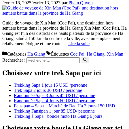
février 18, 2025
février 13, 2023
par
Pham Quynh
Guide de voyage de Xin Man (Coc Pai), une destination hors
sentiers battus dans la province de Ha Giang Xin Man (Coc Pai), Ha
Giang est l’un des districts des hauts plateaux de la province de Ha
Giang, situé à 150 km du centre de la ville, avec un emplacement
relativement éloigné et une route …
Lire la suite
Catégories
Ha Giang
Étiquettes
Coc Pai
,
Ha Giang
,
Xin Man
Rechercher :
Choisissez votre trek Sapa par ici
Trekking Sapa 1 jour 15 USD /personne
Trek Sapa 2 jours 30 USD / personne
Randonnée Sapa 3 Jours 45 USD / personne
Randonnée Sapa 4 Jours 60 USD / personne
Fansipan – Sapa + Marché de Bac Ha 3 jours 150 USD
Trekking Fansipan 1 jour 85 USD/ personne
Trekking à Sapa +boucle moto Ha Giang 6 jours
Choisissez votre boucle Ha Giang par ici