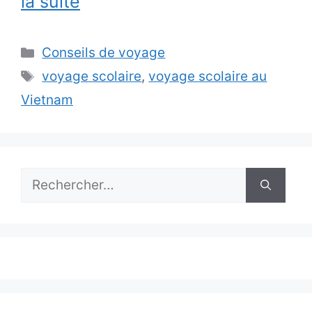
la suite
Catégories
Conseils de voyage
Étiquettes
voyage scolaire
,
voyage scolaire au
Vietnam
Rechercher :