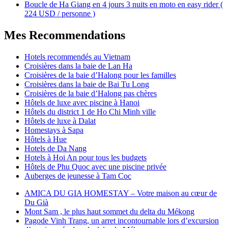
Boucle de Ha Giang en 4 jours 3 nuits en moto en easy rider (
224 USD / personne )
Mes Recommendations
Hotels recommendés au Vietnam
Croisières dans la baie de Lan Ha
Croisières de la baie d’Halong pour les familles
Croisières dans la baie de Bai Tu Long
Croisières de la baie d’Halong pas chères
Hôtels de luxe avec piscine à Hanoi
Hôtels du district 1 de Ho Chi Minh ville
Hôtels de luxe à Dalat
Homestays à Sapa
Hôtels à Hue
Hotels de Da Nang
Hotels à Hoi An pour tous les budgets
Hôtels de Phu Quoc avec une piscine privée
Auberges de jeunesse à Tam Coc
AMICA DU GIA HOMESTAY – Votre maison au cœur de
Du Già
Mont Sam , le plus haut sommet du delta du Mékong
Pagode Vinh Trang, un arret incontournable lors d’excursion