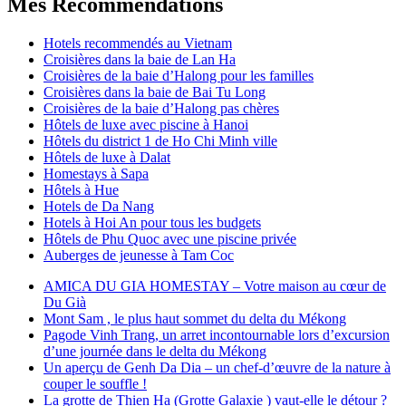
Mes Recommendations
Hotels recommendés au Vietnam
Croisières dans la baie de Lan Ha
Croisières de la baie d’Halong pour les familles
Croisières dans la baie de Bai Tu Long
Croisières de la baie d’Halong pas chères
Hôtels de luxe avec piscine à Hanoi
Hôtels du district 1 de Ho Chi Minh ville
Hôtels de luxe à Dalat
Homestays à Sapa
Hôtels à Hue
Hotels de Da Nang
Hotels à Hoi An pour tous les budgets
Hôtels de Phu Quoc avec une piscine privée
Auberges de jeunesse à Tam Coc
AMICA DU GIA HOMESTAY – Votre maison au cœur de
Du Già
Mont Sam , le plus haut sommet du delta du Mékong
Pagode Vinh Trang, un arret incontournable lors d’excursion
d’une journée dans le delta du Mékong
Un aperçu de Genh Da Dia – un chef-d’œuvre de la nature à
couper le souffle !
La grotte de Thien Ha (Grotte Galaxie ) vaut-elle le détour ?