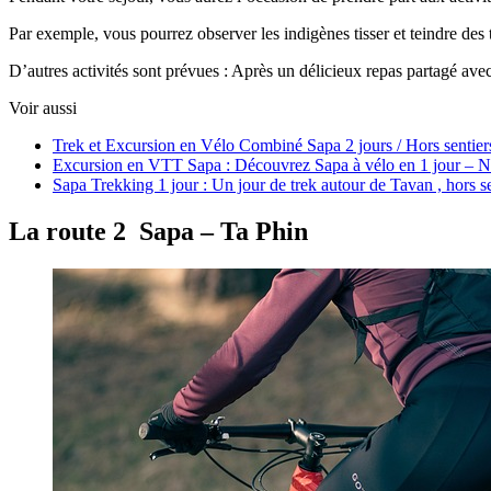
Par exemple, vous pourrez observer les indigènes tisser et teindre des 
D’autres activités sont prévues : Après un délicieux repas partagé avec 
Voir aussi
Trek et Excursion en Vélo Combiné Sapa 2 jours / Hors sentiers
Excursion en VTT Sapa : Découvrez Sapa à vélo en 1 jour – Ni
Sapa Trekking 1 jour : Un jour de trek autour de Tavan , hors se
La route 2 Sapa – Ta Phin