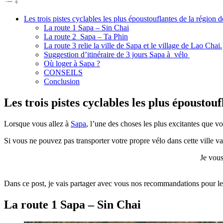
Les trois pistes cyclables les plus époustouflantes de la région 
La route 1 Sapa – Sin Chai
La route 2 Sapa – Ta Phin
La route 3 relie la ville de Sapa et le village de Lao Chai.
Suggestion d’itinéraire de 3 jours Sapa à vélo
Où loger à Sapa ?
CONSEILS
Conclusion
Les trois pistes cyclables les plus époustou
Lorsque vous allez à
Sapa
, l’une des choses les plus excitantes que vo
Si vous ne pouvez pas transporter votre propre vélo dans cette ville v
Je vous
Dans ce post, je vais partager avec vous nos recommandations pour les 
La route 1 Sapa – Sin Chai