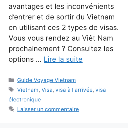
avantages et les inconvénients
d’entrer et de sortir du Vietnam
en utilisant ces 2 types de visas.
Vous vous rendez au Viêt Nam
prochainement ? Consultez les
options …
Lire la suite
Catégories
Guide Voyage Vietnam
Étiquettes
Vietnam
,
Visa
,
visa à l'arrivée
,
visa
électronique
Laisser un commentaire