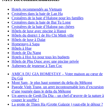
Hotels recommendés au Vietnam
Croisières dans la baie de Lan Ha
Croisières de la baie d’Halong pour les familles
Croisières dans la baie de Bai Tu Long
Croisières de la baie d’Halong pas chères
Hôtels de luxe avec piscine à Hanoi
Hôtels du district 1 de Ho Chi Minh ville
Hôtels de luxe à Dalat
Homestays à Sapa
Hôtels à Hue
Hotels de Da Nang
Hotels à Hoi An pour tous les budgets
Hôtels de Phu Quoc avec une piscine privée
Auberges de jeunesse à Tam Coc
AMICA DU GIA HOMESTAY – Votre maison au cœur de
Du Già
Mont Sam , le plus haut sommet du delta du Mékong
Pagode Vinh Trang, un arret incontournable lors d’excursion
d’une journée dans le delta du Mékong
Un aperçu de Genh Da Dia – un chef-d’œuvre de la nature à
couper le souffle !
La grotte de Thien Ha (Grotte Galaxie ) vaut-elle le détour ?