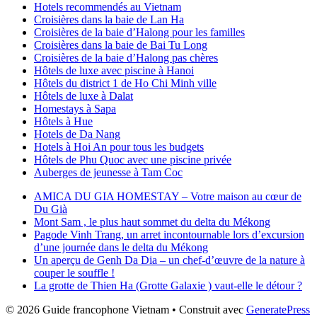
Hotels recommendés au Vietnam
Croisières dans la baie de Lan Ha
Croisières de la baie d’Halong pour les familles
Croisières dans la baie de Bai Tu Long
Croisières de la baie d’Halong pas chères
Hôtels de luxe avec piscine à Hanoi
Hôtels du district 1 de Ho Chi Minh ville
Hôtels de luxe à Dalat
Homestays à Sapa
Hôtels à Hue
Hotels de Da Nang
Hotels à Hoi An pour tous les budgets
Hôtels de Phu Quoc avec une piscine privée
Auberges de jeunesse à Tam Coc
AMICA DU GIA HOMESTAY – Votre maison au cœur de
Du Già
Mont Sam , le plus haut sommet du delta du Mékong
Pagode Vinh Trang, un arret incontournable lors d’excursion
d’une journée dans le delta du Mékong
Un aperçu de Genh Da Dia – un chef-d’œuvre de la nature à
couper le souffle !
La grotte de Thien Ha (Grotte Galaxie ) vaut-elle le détour ?
© 2026 Guide francophone Vietnam
• Construit avec
GeneratePress