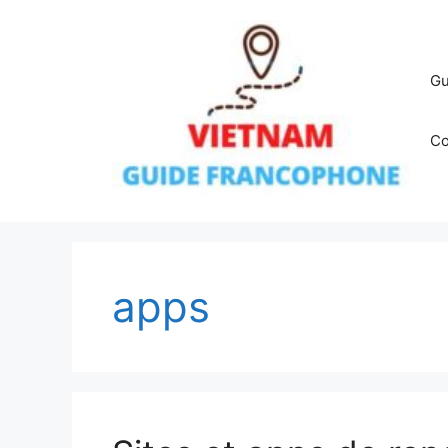
Aller
au
contenu
Gu
Co
apps