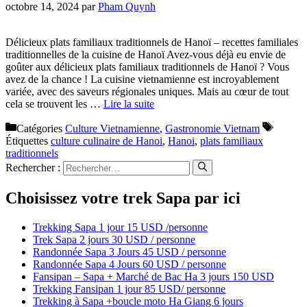
octobre 14, 2024
par
Pham Quynh
Délicieux plats familiaux traditionnels de Hanoï – recettes familiales
traditionnelles de la cuisine de Hanoï Avez-vous déjà eu envie de
goûter aux délicieux plats familiaux traditionnels de Hanoï ? Vous
avez de la chance ! La cuisine vietnamienne est incroyablement
variée, avec des saveurs régionales uniques. Mais au cœur de tout
cela se trouvent les …
Lire la suite
Catégories
Culture Vietnamienne
,
Gastronomie Vietnam
Étiquettes
culture culinaire de Hanoi
,
Hanoi
,
plats familiaux
traditionnels
Rechercher :
Choisissez votre trek Sapa par ici
Trekking Sapa 1 jour 15 USD /personne
Trek Sapa 2 jours 30 USD / personne
Randonnée Sapa 3 Jours 45 USD / personne
Randonnée Sapa 4 Jours 60 USD / personne
Fansipan – Sapa + Marché de Bac Ha 3 jours 150 USD
Trekking Fansipan 1 jour 85 USD/ personne
Trekking à Sapa +boucle moto Ha Giang 6 jours