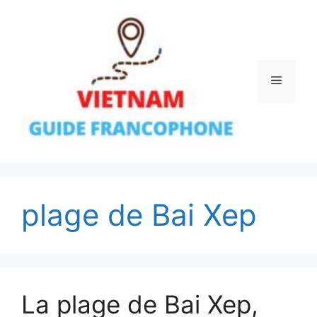
Aller
au
contenu
Menu
plage de Bai Xep
La plage de Bai Xep,