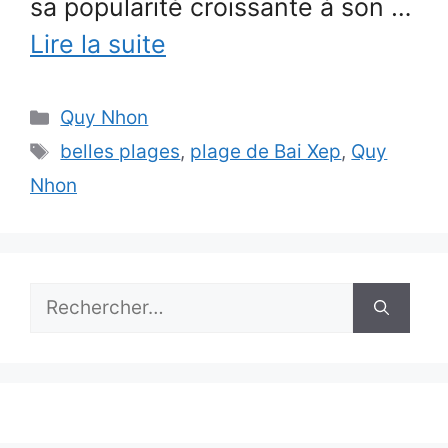
sa popularité croissante à son …
Lire la suite
Catégories
Quy Nhon
Étiquettes
belles plages
,
plage de Bai Xep
,
Quy
Nhon
Rechercher :