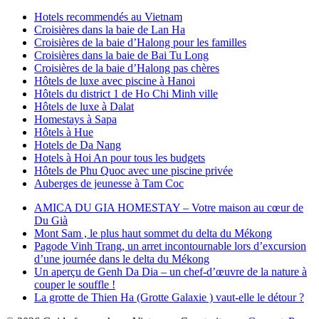
Hotels recommendés au Vietnam
Croisières dans la baie de Lan Ha
Croisières de la baie d’Halong pour les familles
Croisières dans la baie de Bai Tu Long
Croisières de la baie d’Halong pas chères
Hôtels de luxe avec piscine à Hanoi
Hôtels du district 1 de Ho Chi Minh ville
Hôtels de luxe à Dalat
Homestays à Sapa
Hôtels à Hue
Hotels de Da Nang
Hotels à Hoi An pour tous les budgets
Hôtels de Phu Quoc avec une piscine privée
Auberges de jeunesse à Tam Coc
AMICA DU GIA HOMESTAY – Votre maison au cœur de
Du Già
Mont Sam , le plus haut sommet du delta du Mékong
Pagode Vinh Trang, un arret incontournable lors d’excursion
d’une journée dans le delta du Mékong
Un aperçu de Genh Da Dia – un chef-d’œuvre de la nature à
couper le souffle !
La grotte de Thien Ha (Grotte Galaxie ) vaut-elle le détour ?