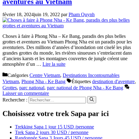
aventures au Vietnam
février 18, 2024
juin 19, 2022
par
Pham Quynh
Choses à faire à Phong Nha – Ke Bang, paradis des plus belles
grottes et aventures au Vietnam Phong Nha est un paradis pour les
aventuriers. Des millions d’années d’inondation ont ciselé les plus
grandes grottes du monde, les rivières sinueuses s’entrelacent dans
d’anciens karsts et les montagnes couvertes de jungle créent une
atmosphère d’un …
Lire la suite
Catégories
Centre Vietnam
,
Destinations Incontournables
Vietnam
,
Phong Nha - Ke Bang
Étiquettes
destination d'aventure
,
Grottes
,
parc national
,
parc national de Phong Nha - Ke Bang
Laisser un commentaire
Rechercher :
Choisissez votre trek Sapa par ici
Trekking Sapa 1 jour 15 USD /personne
Trek Sapa 2 jours 30 USD / personne
Randonnée Sapa 3 Jours 45 USD / personne