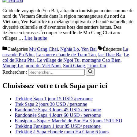
Guide de voyage de Yen Bai, attraction touristique moins connue du
nord du Vietnam Située dans la région montagneuse du nord du
Vietnam, Yen Bai offre un mélange captivant de beauté naturelle, de
diversité culturelle et d’aventures hors des sentiers battus. Des
rizières en terrasses à couper le souffle de Mu Cang Chai aux
villages …
Lire la suite
Catégories
Mu Cang Chai
,
Nghia Lo
,
Yen Bai
Étiquettes
La
cascade Pu Nhu
,
La source chaude de Tram Tau
,
lac Thac Ba
,
Le
col de Khau Pha
,
Le village de Ngoi Tu
,
montagne Cao Bien
,
Muong Lo
,
nord du Viêt Nam
,
Suoi Giang
,
Tram Tau
Rechercher :
Choisissez votre trek Sapa par ici
Trekking Sapa 1 jour 15 USD /personne
Trek Sapa 2 jours 30 USD / personne
Randonnée Sapa 3 Jours 45 USD / personne
Randonnée Sapa 4 Jours 60 USD / personne
Fansipan – Sapa + Marché de Bac Ha 3 jours 150 USD
Trekking Fansipan 1 jour 85 USD/ personne
Trekking à Sapa +boucle moto Ha Giang 6 jours