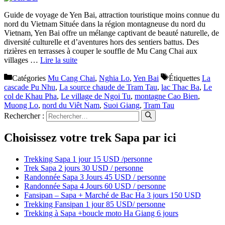
Guide de voyage de Yen Bai, attraction touristique moins connue du
nord du Vietnam Située dans la région montagneuse du nord du
Vietnam, Yen Bai offre un mélange captivant de beauté naturelle, de
diversité culturelle et d’aventures hors des sentiers battus. Des
rizières en terrasses à couper le souffle de Mu Cang Chai aux
villages …
Lire la suite
Catégories
Mu Cang Chai
,
Nghia Lo
,
Yen Bai
Étiquettes
La
cascade Pu Nhu
,
La source chaude de Tram Tau
,
lac Thac Ba
,
Le
col de Khau Pha
,
Le village de Ngoi Tu
,
montagne Cao Bien
,
Muong Lo
,
nord du Viêt Nam
,
Suoi Giang
,
Tram Tau
Rechercher :
Choisissez votre trek Sapa par ici
Trekking Sapa 1 jour 15 USD /personne
Trek Sapa 2 jours 30 USD / personne
Randonnée Sapa 3 Jours 45 USD / personne
Randonnée Sapa 4 Jours 60 USD / personne
Fansipan – Sapa + Marché de Bac Ha 3 jours 150 USD
Trekking Fansipan 1 jour 85 USD/ personne
Trekking à Sapa +boucle moto Ha Giang 6 jours