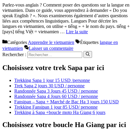
Parlez-vous anglais ? Comment poser des questions sur la langue en
vietnamien. Dans ce guide, vous apprendrez à demander « Do you
speak English ? ». Nous examinerons également d’autres questions
liées aux compétences linguistiques. Langues Pour décrire les
langues en vietnamien, on utilise « tiếng » + le nom du pays. tiếng +
[pays] tiếng Việt = vietnamien …
Lire la suite
Catégories
Apprendre le vietnamien
Étiquettes
langue en
vietnamien
Laisser un commentaire
Rechercher :
Choisissez votre trek Sapa par ici
Trekking Sapa 1 jour 15 USD /personne
Trek Sapa 2 jours 30 USD / personne
Randonnée Sapa 3 Jours 45 USD / personne
Randonnée Sapa 4 Jours 60 USD / personne
Fansipan – Sapa + Marché de Bac Ha 3 jours 150 USD
Trekking Fansipan 1 jour 85 USD/ personne
Trekking à Sapa +boucle moto Ha Giang 6 jours
Choisissez votre boucle Ha Giang par ici