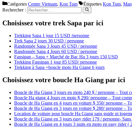
Catégories
Centre Vietnam
,
Kon Tum
Étiquettes
Kon Tum
,
Man
Rechercher :
Choisissez votre trek Sapa par ici
Trekking Sapa 1 jour 15 USD /personne
Trek Sapa 2 jours 30 USD / personne
Randonnée Sapa 3 Jours 45 USD / personne
Randonnée Sapa 4 Jours 60 USD / personne
Fansipan – Sapa + Marché de Bac Ha 3 jours 150 USD
Trekking Fansipan 1 jour 85 USD/ personne
Trekking à Sapa +boucle moto Ha Giang 6 jours
Choisissez votre boucle Ha Giang par ici
Boucle de Ha Giang 3 jours en moto 240 $ / personne – Tout c
Boucle Ha giang 4 Jours en moto $ 290/ personne – Tout compr
Boucle de Ha Giang en 4 jours en voiture $ 350/ personne – To
Boucle de Ha Giang en 3 jours en voiture $ 280/ personne – To
Location de voiture pour boucle Ha Giang sans guide ni logem
Boucle de Ha Giang en 3 jours easy rider 179 / personne- Sans 
Boucle de Ha Giang en 4 jours 3 nuits en moto en easy rider (