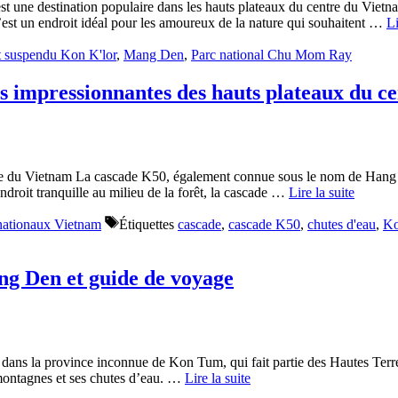
ne destination populaire dans les hauts plateaux du centre du Vietnam,
C’est un endroit idéal pour les amoureux de la nature qui souhaitent …
Li
t suspendu Kon K'lor
,
Mang Den
,
Parc national Chu Mom Ray
us impressionnantes des hauts plateaux du c
e du Vietnam La cascade K50, également connue sous le nom de Hang En,
roit tranquille au milieu de la forêt, la cascade …
Lire la suite
nationaux Vietnam
Étiquettes
cascade
,
cascade K50
,
chutes d'eau
,
K
ang Den et guide de voyage
dans la province inconnue de Kon Tum, qui fait partie des Hautes Terr
 montagnes et ses chutes d’eau. …
Lire la suite