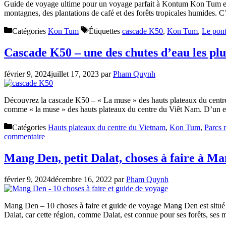
Guide de voyage ultime pour un voyage parfait à Kontum Kon Tum est u
montagnes, des plantations de café et des forêts tropicales humides. 
Catégories
Kon Tum
Étiquettes
cascade K50
,
Kon Tum
,
Le pon
Cascade K50 – une des chutes d’eau les pl
février 9, 2024
juillet 17, 2023
par
Pham Quynh
Découvrez la cascade K50 – « La muse » des hauts plateaux du centr
comme « la muse » des hauts plateaux du centre du Viêt Nam. D’un end
Catégories
Hauts plateaux du centre du Vietnam
,
Kon Tum
,
Parcs 
commentaire
Mang Den, petit Dalat, choses à faire à M
février 9, 2024
décembre 16, 2022
par
Pham Quynh
Mang Den – 10 choses à faire et guide de voyage Mang Den est situé 
Dalat, car cette région, comme Dalat, est connue pour ses forêts, ses