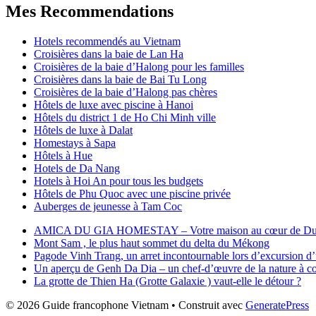
Mes Recommendations
Hotels recommendés au Vietnam
Croisières dans la baie de Lan Ha
Croisières de la baie d’Halong pour les familles
Croisières dans la baie de Bai Tu Long
Croisières de la baie d’Halong pas chères
Hôtels de luxe avec piscine à Hanoi
Hôtels du district 1 de Ho Chi Minh ville
Hôtels de luxe à Dalat
Homestays à Sapa
Hôtels à Hue
Hotels de Da Nang
Hotels à Hoi An pour tous les budgets
Hôtels de Phu Quoc avec une piscine privée
Auberges de jeunesse à Tam Coc
AMICA DU GIA HOMESTAY – Votre maison au cœur de Du
Mont Sam , le plus haut sommet du delta du Mékong
Pagode Vinh Trang, un arret incontournable lors d’excursion d
Un aperçu de Genh Da Dia – un chef-d’œuvre de la nature à cou
La grotte de Thien Ha (Grotte Galaxie ) vaut-elle le détour ?
© 2026 Guide francophone Vietnam
• Construit avec
GeneratePress