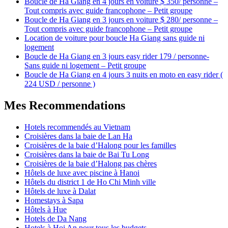
Boucle de Ha Giang en 4 jours en voiture $ 350/ personne –
Tout compris avec guide francophone – Petit groupe
Boucle de Ha Giang en 3 jours en voiture $ 280/ personne –
Tout compris avec guide francophone – Petit groupe
Location de voiture pour boucle Ha Giang sans guide ni
logement
Boucle de Ha Giang en 3 jours easy rider 179 / personne-
Sans guide ni logement – Petit groupe
Boucle de Ha Giang en 4 jours 3 nuits en moto en easy rider (
224 USD / personne )
Mes Recommendations
Hotels recommendés au Vietnam
Croisières dans la baie de Lan Ha
Croisières de la baie d’Halong pour les familles
Croisières dans la baie de Bai Tu Long
Croisières de la baie d’Halong pas chères
Hôtels de luxe avec piscine à Hanoi
Hôtels du district 1 de Ho Chi Minh ville
Hôtels de luxe à Dalat
Homestays à Sapa
Hôtels à Hue
Hotels de Da Nang
Hotels à Hoi An pour tous les budgets