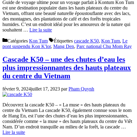
Guide de voyage ultime pour un voyage parfait à Kontum Kon Tum
est une destination populaire dans les hauts plateaux du centre du
Vietnam, offrant une beauté naturelle époustouflante avec des lacs,
des montagnes, des plantations de café et des forêts tropicales
humides. C’est un endroit idéal pour les amoureux de la nature qui
souhaitent …
Lire la suite
Catégories
Kon Tum
Étiquettes
cascade K50
,
Kon Tum
,
Le
pont suspendu Kon K'lor
,
Mang Den
,
Parc national Chu Mom Ray
Cascade K50 – une des chutes d’eau les
plus impressionnantes des hauts plateaux
du centre du Vietnam
février 9, 2024
juillet 17, 2023
par
Pham Quynh
Découvrez la cascade K50 – « La muse » des hauts plateaux du
centre du Vietnam La cascade K50, également connue sous le nom
de Hang En, est l’une des chutes d’eau les plus impressionnantes,
considérée comme « la muse » des hauts plateaux du centre du Viêt
Nam. D’un endroit tranquille au milieu de la forêt, la cascade …
Lire la suite