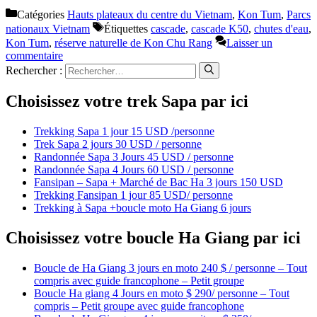
Catégories
Hauts plateaux du centre du Vietnam
,
Kon Tum
,
Parcs
nationaux Vietnam
Étiquettes
cascade
,
cascade K50
,
chutes d'eau
,
Kon Tum
,
réserve naturelle de Kon Chu Rang
Laisser un
commentaire
Rechercher :
Choisissez votre trek Sapa par ici
Trekking Sapa 1 jour 15 USD /personne
Trek Sapa 2 jours 30 USD / personne
Randonnée Sapa 3 Jours 45 USD / personne
Randonnée Sapa 4 Jours 60 USD / personne
Fansipan – Sapa + Marché de Bac Ha 3 jours 150 USD
Trekking Fansipan 1 jour 85 USD/ personne
Trekking à Sapa +boucle moto Ha Giang 6 jours
Choisissez votre boucle Ha Giang par ici
Boucle de Ha Giang 3 jours en moto 240 $ / personne – Tout
compris avec guide francophone – Petit groupe
Boucle Ha giang 4 Jours en moto $ 290/ personne – Tout
compris – Petit groupe avec guide francophone