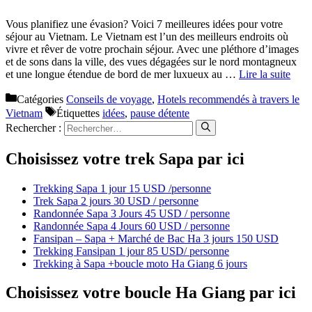
Vous planifiez une évasion? Voici 7 meilleures idées pour votre
séjour au Vietnam. Le Vietnam est l’un des meilleurs endroits où
vivre et rêver de votre prochain séjour. Avec une pléthore d’images
et de sons dans la ville, des vues dégagées sur le nord montagneux
et une longue étendue de bord de mer luxueux au …
Lire la suite
Catégories
Conseils de voyage
,
Hotels recommendés à travers le
Vietnam
Étiquettes
idées
,
pause détente
Rechercher :
Choisissez votre trek Sapa par ici
Trekking Sapa 1 jour 15 USD /personne
Trek Sapa 2 jours 30 USD / personne
Randonnée Sapa 3 Jours 45 USD / personne
Randonnée Sapa 4 Jours 60 USD / personne
Fansipan – Sapa + Marché de Bac Ha 3 jours 150 USD
Trekking Fansipan 1 jour 85 USD/ personne
Trekking à Sapa +boucle moto Ha Giang 6 jours
Choisissez votre boucle Ha Giang par ici