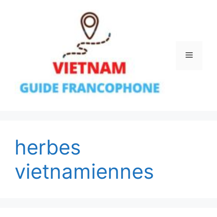
Aller
au
contenu
Menu
herbes
vietnamiennes