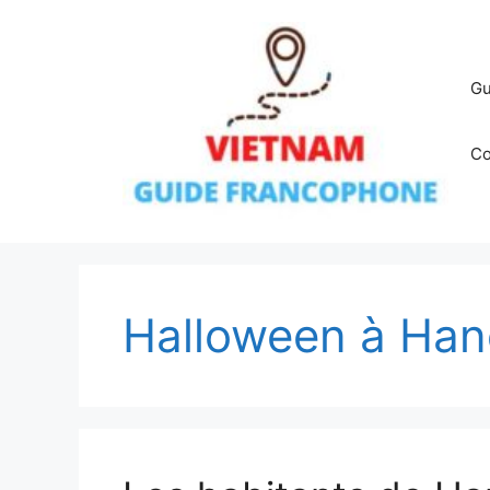
Aller
au
contenu
Gu
Co
Halloween à Han