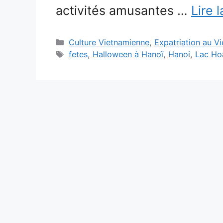
activités amusantes …
Lire l
Catégories
Culture Vietnamienne
,
Expatriation au V
Étiquettes
fetes
,
Halloween à Hanoï
,
Hanoi
,
Lac Ho