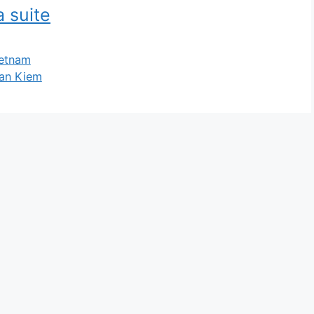
a suite
ietnam
an Kiem