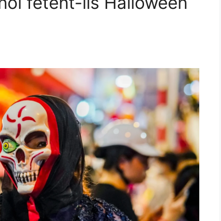
oï fêtent-ils Halloween