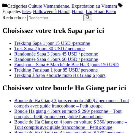
Catégories
Culture Vietnamienne
,
Expatriation au Vietnam
Étiquettes
fetes
,
Halloween à Hanoï
,
Hanoi
,
Lac Hoan Kiem
Rechercher :
Choisissez votre trek Sapa par ici
Trekking Sapa 1 jour 15 USD /personne
Trek Sapa 2 jours 30 USD / personne
Randonnée Sapa 3 Jours 45 USD / personne
Randonnée Sapa 4 Jours 60 USD / personne
Fansipan – Sapa + Marché de Bac Ha 3 jours 150 USD
Trekking Fansipan 1 jour 85 USD/ personne
Trekking à Sapa +boucle moto Ha Giang 6 jours
Choisissez votre boucle Ha Giang par ici
Boucle de Ha Giang 3 jours en moto 240 $ / personne – Tout
compris avec guide francophone – Petit groupe
Boucle Ha giang 4 Jours en moto $ 290/ personne – Tout
compris – Petit groupe avec guide francophone
Boucle de Ha Giang en 4 jours en voiture $ 350/ personne –
Tout compris avec guide francophone – Petit groupe
Boucle de Ha Giang en 3 jours en voiture $ 280/ personne –