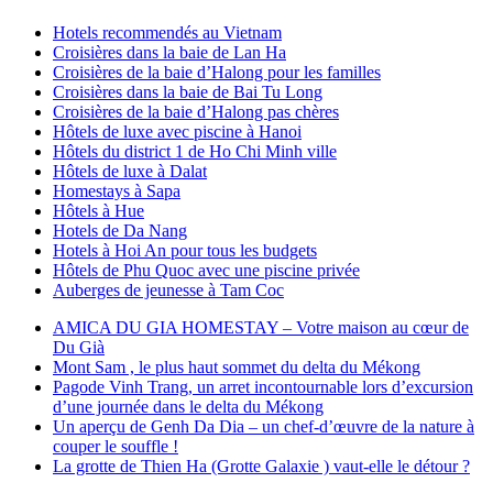
Hotels recommendés au Vietnam
Croisières dans la baie de Lan Ha
Croisières de la baie d’Halong pour les familles
Croisières dans la baie de Bai Tu Long
Croisières de la baie d’Halong pas chères
Hôtels de luxe avec piscine à Hanoi
Hôtels du district 1 de Ho Chi Minh ville
Hôtels de luxe à Dalat
Homestays à Sapa
Hôtels à Hue
Hotels de Da Nang
Hotels à Hoi An pour tous les budgets
Hôtels de Phu Quoc avec une piscine privée
Auberges de jeunesse à Tam Coc
AMICA DU GIA HOMESTAY – Votre maison au cœur de
Du Già
Mont Sam , le plus haut sommet du delta du Mékong
Pagode Vinh Trang, un arret incontournable lors d’excursion
d’une journée dans le delta du Mékong
Un aperçu de Genh Da Dia – un chef-d’œuvre de la nature à
couper le souffle !
La grotte de Thien Ha (Grotte Galaxie ) vaut-elle le détour ?