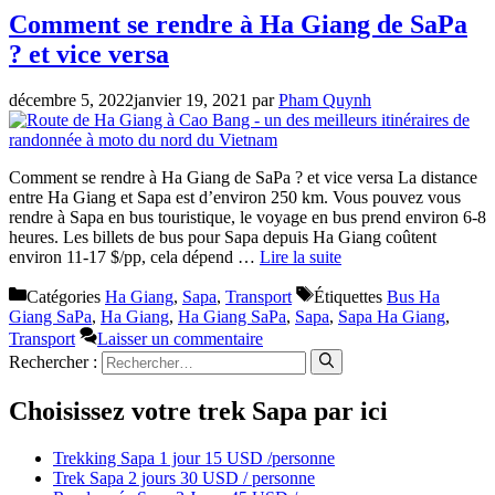
Comment se rendre à Ha Giang de SaPa
? et vice versa
décembre 5, 2022
janvier 19, 2021
par
Pham Quynh
Comment se rendre à Ha Giang de SaPa ? et vice versa La distance
entre Ha Giang et Sapa est d’environ 250 km. Vous pouvez vous
rendre à Sapa en bus touristique, le voyage en bus prend environ 6-8
heures. Les billets de bus pour Sapa depuis Ha Giang coûtent
environ 11-17 $/pp, cela dépend …
Lire la suite
Catégories
Ha Giang
,
Sapa
,
Transport
Étiquettes
Bus Ha
Giang SaPa
,
Ha Giang
,
Ha Giang SaPa
,
Sapa
,
Sapa Ha Giang
,
Transport
Laisser un commentaire
Rechercher :
Choisissez votre trek Sapa par ici
Trekking Sapa 1 jour 15 USD /personne
Trek Sapa 2 jours 30 USD / personne