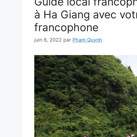
Guide local francop
à Ha Giang avec votr
francophone
juin 6, 2022
par
Pham Quynh