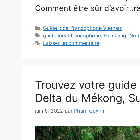
Comment être sûr d’avoir t
Catégories
Guide local francophone Vietnam
Étiquettes
guide local francophone
,
Ha Giang
,
Nor
Laisser un commentaire
Trouvez votre guide
Delta du Mékong, S
juin 6, 2022
par
Pham Quynh