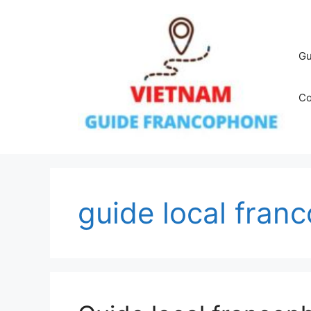
Aller
au
contenu
Gu
Co
guide local fran