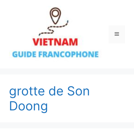
Aller
au
contenu
Menu
grotte de Son
Doong