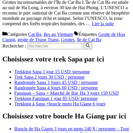
Grottes incontournables de l’île de Cat Ba L’île de Cat Ba est située
au sud de Ha Long, à environ 30 km de Hai Phong. L’UNESCO a
reconnu le parc national de Cat Ba comme une réserve de biosphère
mondiale au paysage riche et unique. Selon l’UNESCO, la zone
comprend des forêts tropicales humides, des …
Lire la suite
Catégories
Cat Ba
,
Iles au Vietnam
Étiquettes
Grotte de Hoa
Cuong
,
grotte de Trung Trang
,
Grottes
,
île de Cat Ba
Rechercher :
Choisissez votre trek Sapa par ici
Trekking Sapa 1 jour 15 USD /personne
Trek Sapa 2 jours 30 USD / personne
Randonnée Sapa 3 Jours 45 USD / personne
Randonnée Sapa 4 Jours 60 USD / personne
Fansipan – Sapa + Marché de Bac Ha 3 jours 150 USD
Trekking Fansipan 1 jour 85 USD/ personne
Trekking à Sapa +boucle moto Ha Giang 6 jours
Choisissez votre boucle Ha Giang par ici
Boucle de Ha Giang 3 jours en moto 240 $ / personne – Tout