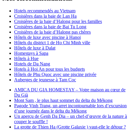
Hotels recommendés au Vietnam
Croisières dans la baie de Lan Ha
Croisières de la baie d’Halong pour les familles
Croisières dans la baie de Bai Tu Long
Croisières de la baie d’Halong pas chères
Hôtels de luxe avec piscine à Hanoi
Hôtels du district 1 de Ho Chi Minh ville
Hôtels de luxe à Dalat
Homestays à Sapa
Hôtels à Hue
Hotels de Da Nang
Hotels à Hoi An pour tous les budgets
Hôtels de Phu Quoc avec une piscine privée
Auberges de jeunesse à Tam Coc
AMICA DU GIA HOMESTAY – Votre maison au cœur de
Du Già
Mont Sam , le plus haut sommet du delta du Mékong
Pagode Vinh Trang, un arret incontournable lors d’excursion
d’une journée dans le delta du Mékong
Un aperçu de Genh Da Dia – un chef-d’œuvre de la nature à
couper le souffle !
La grotte de Thien Ha (Grotte Galaxie ) vaut-elle le détour ?