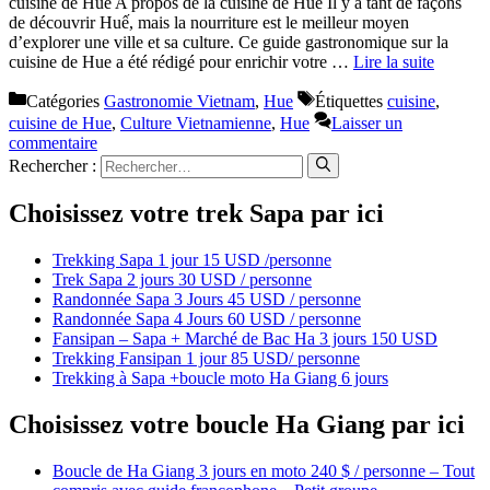
cuisine de Hue A propos de la cuisine de Hue Il y a tant de façons
de découvrir Huế, mais la nourriture est le meilleur moyen
d’explorer une ville et sa culture. Ce guide gastronomique sur la
cuisine de Hue a été rédigé pour enrichir votre …
Lire la suite
Catégories
Gastronomie Vietnam
,
Hue
Étiquettes
cuisine
,
cuisine de Hue
,
Culture Vietnamienne
,
Hue
Laisser un
commentaire
Rechercher :
Choisissez votre trek Sapa par ici
Trekking Sapa 1 jour 15 USD /personne
Trek Sapa 2 jours 30 USD / personne
Randonnée Sapa 3 Jours 45 USD / personne
Randonnée Sapa 4 Jours 60 USD / personne
Fansipan – Sapa + Marché de Bac Ha 3 jours 150 USD
Trekking Fansipan 1 jour 85 USD/ personne
Trekking à Sapa +boucle moto Ha Giang 6 jours
Choisissez votre boucle Ha Giang par ici
Boucle de Ha Giang 3 jours en moto 240 $ / personne – Tout