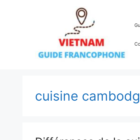
Aller
au
contenu
Gu
Co
cuisine cambodg