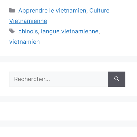
Catégories
Apprendre le vietnamien
,
Culture
Vietnamienne
Étiquettes
chinois
,
langue vietnamienne
,
vietnamien
Rechercher :