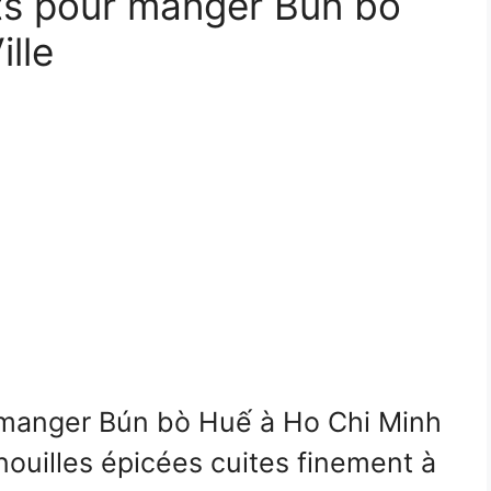
its pour manger Bún bò
lle
r manger Bún bò Huế à Ho Chi Minh
nouilles épicées cuites finement à