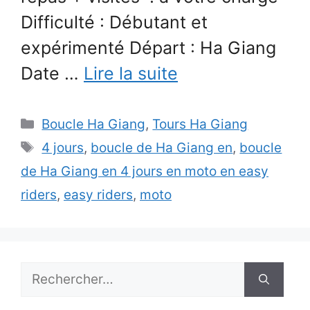
Difficulté : Débutant et
expérimenté Départ : Ha Giang
Date …
Lire la suite
Catégories
Boucle Ha Giang
,
Tours Ha Giang
Étiquettes
4 jours
,
boucle de Ha Giang en
,
boucle
de Ha Giang en 4 jours en moto en easy
riders
,
easy riders
,
moto
Rechercher :