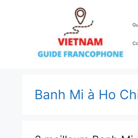
Aller
au
contenu
Gu
Co
Banh Mi à Ho Chi