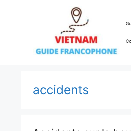
Aller
au
contenu
Gu
Co
accidents