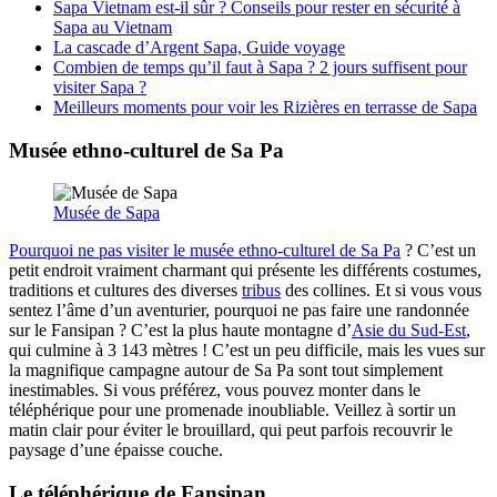
Sapa Vietnam est-il sûr ? Conseils pour rester en sécurité à
Sapa au Vietnam
La cascade d’Argent Sapa, Guide voyage
Combien de temps qu’il faut à Sapa ? 2 jours suffisent pour
visiter Sapa ?
Meilleurs moments pour voir les Rizières en terrasse de Sapa
Musée ethno-culturel de Sa Pa
Musée de Sapa
Pourquoi ne pas visiter le musée ethno-culturel de Sa Pa
? C’est un
petit endroit vraiment charmant qui présente les différents costumes,
traditions et cultures des diverses
tribus
des collines. Et si vous vous
sentez l’âme d’un aventurier, pourquoi ne pas faire une randonnée
sur le Fansipan ? C’est la plus haute montagne d’
Asie du Sud-Est
,
qui culmine à 3 143 mètres ! C’est un peu difficile, mais les vues sur
la magnifique campagne autour de Sa Pa sont tout simplement
inestimables. Si vous préférez, vous pouvez monter dans le
téléphérique pour une promenade inoubliable. Veillez à sortir un
matin clair pour éviter le brouillard, qui peut parfois recouvrir le
paysage d’une épaisse couche.
Le téléphérique de Fansipan