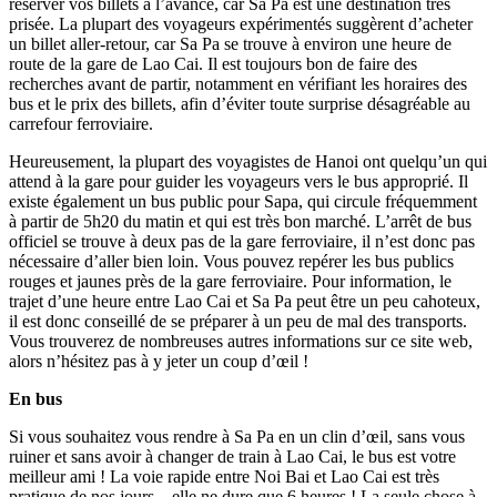
réserver vos billets à l’avance, car Sa Pa est une destination très
prisée. La plupart des voyageurs expérimentés suggèrent d’acheter
un billet aller-retour, car Sa Pa se trouve à environ une heure de
route de la gare de Lao Cai. Il est toujours bon de faire des
recherches avant de partir, notamment en vérifiant les horaires des
bus et le prix des billets, afin d’éviter toute surprise désagréable au
carrefour ferroviaire.
Heureusement, la plupart des voyagistes de Hanoi ont quelqu’un qui
attend à la gare pour guider les voyageurs vers le bus approprié. Il
existe également un bus public pour Sapa, qui circule fréquemment
à partir de 5h20 du matin et qui est très bon marché. L’arrêt de bus
officiel se trouve à deux pas de la gare ferroviaire, il n’est donc pas
nécessaire d’aller bien loin. Vous pouvez repérer les bus publics
rouges et jaunes près de la gare ferroviaire. Pour information, le
trajet d’une heure entre Lao Cai et Sa Pa peut être un peu cahoteux,
il est donc conseillé de se préparer à un peu de mal des transports.
Vous trouverez de nombreuses autres informations sur ce site web,
alors n’hésitez pas à y jeter un coup d’œil !
En bus
Si vous souhaitez vous rendre à Sa Pa en un clin d’œil, sans vous
ruiner et sans avoir à changer de train à Lao Cai, le bus est votre
meilleur ami ! La voie rapide entre Noi Bai et Lao Cai est très
pratique de nos jours – elle ne dure que 6 heures ! La seule chose à