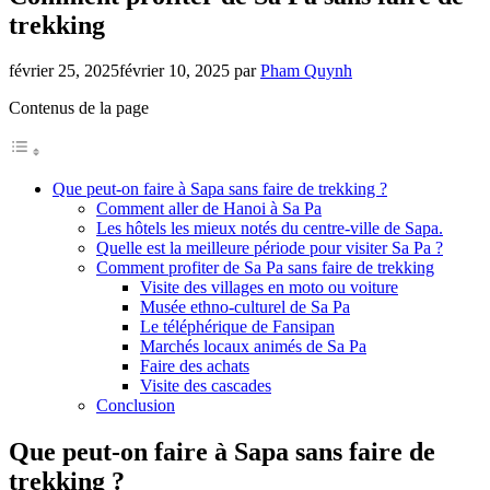
trekking
février 25, 2025
février 10, 2025
par
Pham Quynh
Contenus de la page
Que peut-on faire à Sapa sans faire de trekking ?
Comment aller de Hanoi à Sa Pa
Les hôtels les mieux notés du centre-ville de Sapa.
Quelle est la meilleure période pour visiter Sa Pa ?
Comment profiter de Sa Pa sans faire de trekking
Visite des villages en moto ou voiture
Musée ethno-culturel de Sa Pa
Le téléphérique de Fansipan
Marchés locaux animés de Sa Pa
Faire des achats
Visite des cascades
Conclusion
Que peut-on faire à Sapa sans faire de
trekking ?