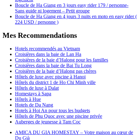
Boucle de Ha Giang en 3 jours easy rider 179 / personne-
Sans guide ni logement – Petit groupe
Boucle de Ha Giang en 4 jours 3 nuits en moto en easy rider (
224 USD / personne )
Mes Recommendations
Hotels recommendés au Vietnam
Croisières dans la baie de Lan Ha
Croisières de la baie d’Halong pour les familles
Croisières dans la baie de Bai Tu Long
Croisières de la baie d’Halong pas chères
Hôtels de luxe avec piscine à Hanoi
Hôtels du district 1 de Ho Chi Minh ville
Hôtels de luxe à Dalat
Homestays à Sapa
Hôtels à Hue
Hotels de Da Nang
Hotels à Hoi An pour tous les budgets
Hôtels de Phu Quoc avec une piscine privée
Auberges de jeunesse à Tam Coc
AMICA DU GIA HOMESTAY – Votre maison au cœur de
Du Già