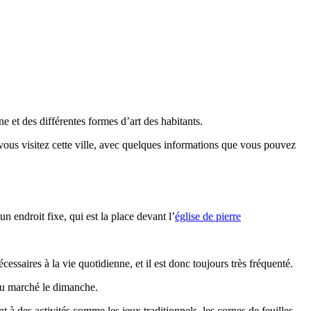
ine et des différentes formes d’art des habitants.
ous visitez cette ville, avec quelques informations que vous pouvez
n endroit fixe, qui est la place devant l’
église de pierre
essaires à la vie quotidienne, et il est donc toujours très fréquenté.
 au marché le dimanche.
t à des activités comme les jeux traditionnels, les cornes de feuilles,