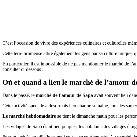
C’est l’occasion de vivre des expériences culinaires et culturelles mé
Cette terre brumeuse attire également les gens par sa culture unique, q
En particulier, il est impossible de ne pas mentionner le marché de 
consulter ci-dessous :
Où et quand a lieu le marché de l’amour d
Dans le passé, le
marché de l’amour de Sapa
avait souvent lieu dans
Cette activité spéciale a désormais lieu chaque semaine, tous les samed
Le marché hebdomadaire
se tient le dimanche matin pour les personn
Les villages de Sapa étant peu peuplés, les habitants des villages élo
Ils sont arrivés en ville le samedi soir et se sont reposés. Au marché, l