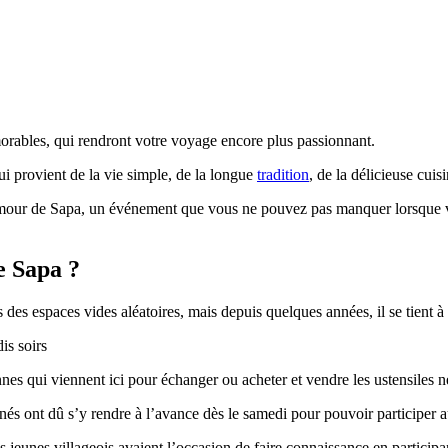
morables, qui rendront votre voyage encore plus passionnant.
ui provient de la vie simple, de la longue
tradition
, de la délicieuse cuis
l’amour de Sapa, un événement que vous ne pouvez pas manquer lorsque v
e Sapa ?
 des espaces vides aléatoires, mais depuis quelques années, il se tient à u
is soirs
es qui viennent ici pour échanger ou acheter et vendre les ustensiles néc
ignés ont dû s’y rendre à l’avance dès le samedi pour pouvoir participer
es jeunes villageois avaient l’occasion de faire connaissance en participan