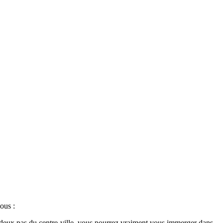
ous :
 deux pas du centre-ville, vous pourrez vraiment vous immerger dans