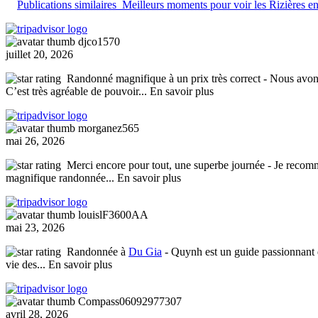
Publications similaires
Meilleurs moments pour voir les Rizières en
djco1570
juillet 20, 2026
Randonné magnifique à un prix très correct
- Nous avons
C’est très agréable de pouvoir
... En savoir plus
morganez565
mai 26, 2026
Merci encore pour tout, une superbe journée
- Je recomm
magnifique randonnée
... En savoir plus
louislF3600AA
mai 23, 2026
Randonnée à
Du Gia
- Quynh est un guide passionnant q
vie des
... En savoir plus
Compass06092977307
avril 28, 2026