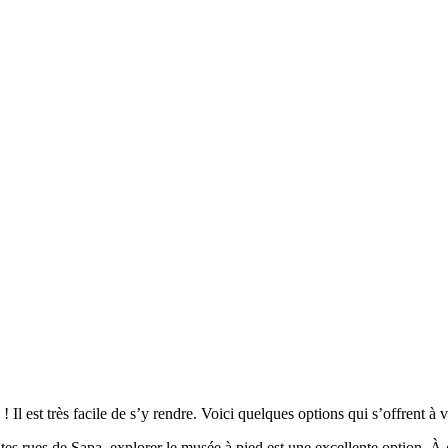
Il est très facile de s’y rendre. Voici quelques options qui s’offrent à v
es rues de Sapa, explorer le musée à pied est une excellente option. À