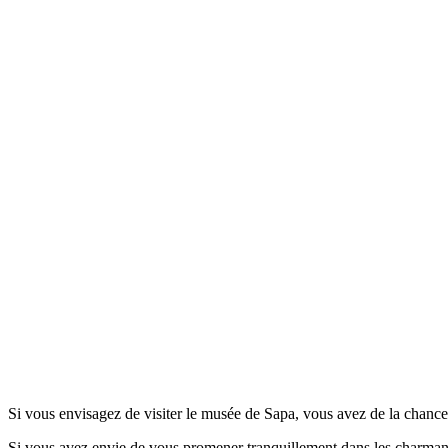
Si vous envisagez de visiter le musée de Sapa, vous avez de la chance ! 
Si vous avez envie de vous promener tranquillement dans les charmant