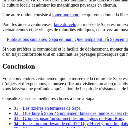
la culture locale et admirer les magnifiques paysages en chemin.
Une autre option consiste à
louer une moto
, ce qui vous donne la liber
Pour les âmes aventureuses,
faire du vélo
au musée de Sapa est un exce
vietnamiennes et de villages de minorités ethniques, et arrivez au mus
Publications similaires
Sapa en mai : Quel temps fait-il à Sapa en 
Si vous préférez la commodité et la facilité de déplacement, monter dan
d’un trajet confortable tout en admirant les paysages pittoresques qui r
Conclusion
Vous conviendrez certainement que le musée de la culture de Sapa est 
d’objets et d’expositions, le musée offre aux visiteurs un aperçu captiv
vous laissera une profonde appréciation de l’esprit de résistance et d
Consultez aussi les meilleures choses à faire à Sapa
01 – Les rizières en terrasses de Sapa
02 – Que faire à Sapa ? Simplement faites des randos sur les c
03 – Grimpez jusqu’au sommet des montagnes de Ham Rong
04 – Faites un tour devant le col d’O Quy Ho et y prendre plais