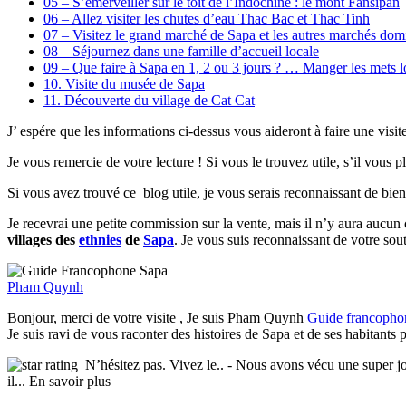
05 – S’émerveiller sur le toit de l’Indochine : le mont Fansipan
06 – Allez visiter les chutes d’eau Thac Bac et Thac Tinh
07 – Visitez le grand marché de Sapa et les autres marchés dom
08 – Séjournez dans une famille d’accueil locale
09 – Que faire à Sapa en 1, 2 ou 3 jours ? … Manger les mets lo
10. Visite du musée de Sapa
11. Découverte du village de Cat Cat
J’ espére que les informations ci-dessus vous aideront à faire une vis
Je vous remercie de votre lecture ! Si vous le trouvez utile, s’il vous
Si vous avez trouvé ce blog utile, je vous serais reconnaissant de bien 
Je recevrai une petite commission sur la vente, mais il n’y aura aucun
villages des
ethnies
de
Sapa
. Je vous suis reconnaissant de votre sout
Pham Quynh
Bonjour, merci de votre visite , Je suis Pham Quynh
Guide francopho
Je suis ravi de vous raconter des histoires de Sapa et de ses habitants
N’hésitez pas. Vivez le..
- Nous avons vécu une super jou
il
... En savoir plus