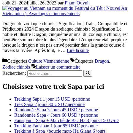
août 21, 2024
juillet 26, 2023
par
Pham Quynh
Dragon du zodiaque chinois : Signification, Traits, Compatibilité et
Prédictions 2024 Dragon du zodiaque chinois : Signification Le
noble et illustre Dragon, cinquième animal du zodiaque chinois, est
peut-être son membre le plus légendaire. L’empereur était perplexe
lorsque le dragon n’est pas arrivé premier dans la grande course à
travers la rivière. Après tout, le …
Lire la suite
Catégories
Culture Vietnamienne
Étiquettes
Dragon
,
Zodiac chinois
Laisser un commentaire
Rechercher :
Choisissez votre trek Sapa par ici
Trekking Sapa 1 jour 15 USD /personne
Trek Sapa 2 jours 30 USD / personne
Randonnée Sapa 3 Jours 45 USD / personne
Randonnée Sapa 4 Jours 60 USD / personne
Fansipan – Sapa + Marché de Bac Ha 3 jours 150 USD
Trekking Fansipan 1 jour 85 USD/ personne
Trekking à Sapa +boucle moto Ha Giang 6 jours