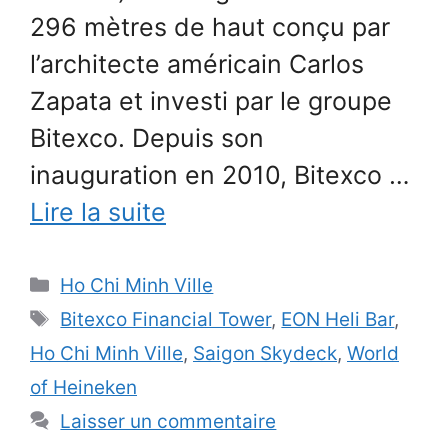
296 mètres de haut conçu par
l’architecte américain Carlos
Zapata et investi par le groupe
Bitexco. Depuis son
inauguration en 2010, Bitexco …
Lire la suite
Catégories
Ho Chi Minh Ville
Étiquettes
Bitexco Financial Tower
,
EON Heli Bar
,
Ho Chi Minh Ville
,
Saigon Skydeck
,
World
of Heineken
Laisser un commentaire