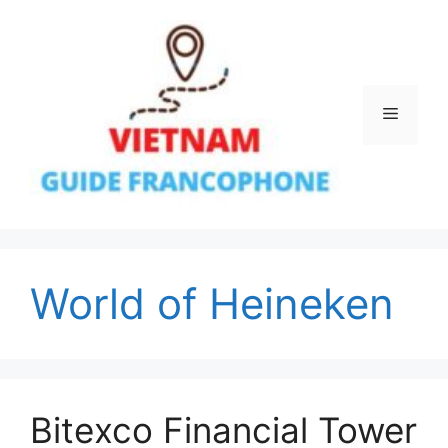
Aller
au
contenu
Menu
World of Heineken
Bitexco Financial Tower