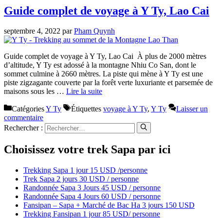
Guide complet de voyage à Y Ty, Lao Cai
septembre 4, 2022
par
Pham Quynh
Guide complet de voyage à Y Ty, Lao Cai À plus de 2000 mètres
d’altitude, Y Ty est adossé à la montagne Nhiu Co San, dont le
sommet culmine à 2660 mètres. La piste qui mène à Y Ty est une
piste zigzagante couverte par la forêt verte luxuriante et parsemée de
maisons sous les …
Lire la suite
Catégories
Y Ty
Étiquettes
voyage à Y Ty
,
Y Ty
Laisser un
commentaire
Rechercher :
Choisissez votre trek Sapa par ici
Trekking Sapa 1 jour 15 USD /personne
Trek Sapa 2 jours 30 USD / personne
Randonnée Sapa 3 Jours 45 USD / personne
Randonnée Sapa 4 Jours 60 USD / personne
Fansipan – Sapa + Marché de Bac Ha 3 jours 150 USD
Trekking Fansipan 1 jour 85 USD/ personne