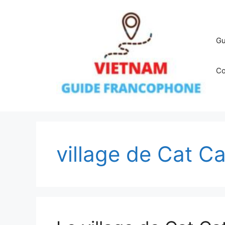
Aller
au
contenu
Gu
Co
village de Cat Ca