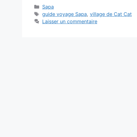
Catégories
Sapa
Étiquettes
guide voyage Sapa
,
village de Cat Cat
Laisser un commentaire