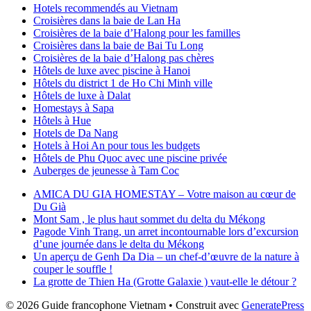
Hotels recommendés au Vietnam
Croisières dans la baie de Lan Ha
Croisières de la baie d’Halong pour les familles
Croisières dans la baie de Bai Tu Long
Croisières de la baie d’Halong pas chères
Hôtels de luxe avec piscine à Hanoi
Hôtels du district 1 de Ho Chi Minh ville
Hôtels de luxe à Dalat
Homestays à Sapa
Hôtels à Hue
Hotels de Da Nang
Hotels à Hoi An pour tous les budgets
Hôtels de Phu Quoc avec une piscine privée
Auberges de jeunesse à Tam Coc
AMICA DU GIA HOMESTAY – Votre maison au cœur de
Du Già
Mont Sam , le plus haut sommet du delta du Mékong
Pagode Vinh Trang, un arret incontournable lors d’excursion
d’une journée dans le delta du Mékong
Un aperçu de Genh Da Dia – un chef-d’œuvre de la nature à
couper le souffle !
La grotte de Thien Ha (Grotte Galaxie ) vaut-elle le détour ?
© 2026 Guide francophone Vietnam
• Construit avec
GeneratePress