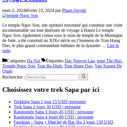
mars 2, 2024
février 23, 2024
par
Pham Quynh
Le temple Ngoc Son, site spirituel renommé qui constitue une visite
incontournable sur tout itinéraire de voyage à Hanoï Le temple
Ngoc Son, également connu sous le nom de temple de la Montagne
de Jade, a été construit au XIXe siècle en l’honneur de Tran Hung
Dao, le plus grand commandant militaire de la dynastie …
Lire la
suite
Catégories
Ha Noi
Étiquettes
Dac Nguyet Lau
,
pont The Huc
,
Temple Ngoc Son
,
Tran Ba Dinh
,
Tran Hung Dao
,
Van Xuong De
Quan
Rechercher :
Choisissez votre trek Sapa par ici
Trekking Sapa 1 jour 15 USD /personne
Trek Sapa 2 jours 30 USD / personne
Randonnée Sapa 3 Jours 45 USD / personne
Randonnée Sapa 4 Jours 60 USD / personne
Fansipan – Sapa + Marché de Bac Ha 3 jours 150 USD