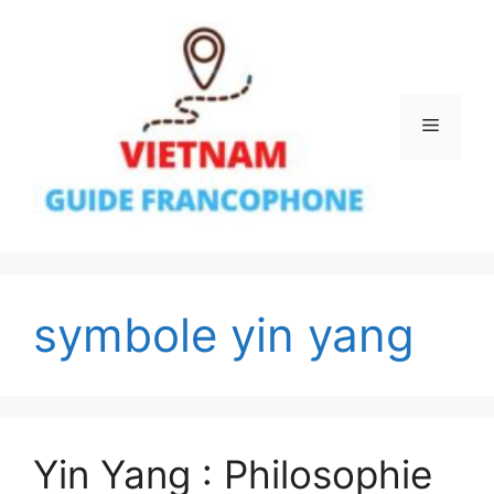
Aller
au
contenu
Menu
symbole yin yang
Yin Yang : Philosophie