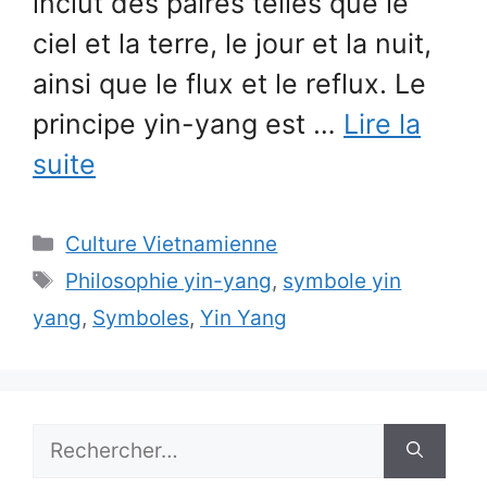
inclut des paires telles que le
ciel et la terre, le jour et la nuit,
ainsi que le flux et le reflux. Le
principe yin-yang est …
Lire la
suite
Catégories
Culture Vietnamienne
Étiquettes
Philosophie yin-yang
,
symbole yin
yang
,
Symboles
,
Yin Yang
Rechercher :