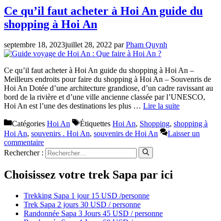
Ce qu’il faut acheter à Hoi An guide du
shopping à Hoi An
septembre 18, 2023
juillet 28, 2022
par
Pham Quynh
Ce qu’il faut acheter à Hoi An guide du shopping à Hoi An –
Meilleurs endroits pour faire du shopping à Hoi An – Souvenris de
Hoi An Dotée d’une architecture grandiose, d’un cadre ravissant au
bord de la rivière et d’une ville ancienne classée par l’UNESCO,
Hoi An est l’une des destinations les plus …
Lire la suite
Catégories
Hoi An
Étiquettes
Hoi An
,
Shopping
,
shopping à
Hoi An
,
souvenirs . Hoi An
,
souvenirs de Hoi An
Laisser un
commentaire
Rechercher :
Choisissez votre trek Sapa par ici
Trekking Sapa 1 jour 15 USD /personne
Trek Sapa 2 jours 30 USD / personne
Randonnée Sapa 3 Jours 45 USD / personne