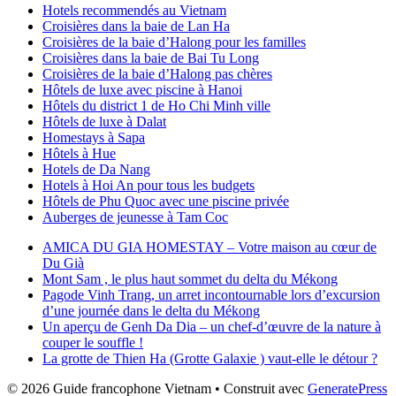
Hotels recommendés au Vietnam
Croisières dans la baie de Lan Ha
Croisières de la baie d’Halong pour les familles
Croisières dans la baie de Bai Tu Long
Croisières de la baie d’Halong pas chères
Hôtels de luxe avec piscine à Hanoi
Hôtels du district 1 de Ho Chi Minh ville
Hôtels de luxe à Dalat
Homestays à Sapa
Hôtels à Hue
Hotels de Da Nang
Hotels à Hoi An pour tous les budgets
Hôtels de Phu Quoc avec une piscine privée
Auberges de jeunesse à Tam Coc
AMICA DU GIA HOMESTAY – Votre maison au cœur de
Du Già
Mont Sam , le plus haut sommet du delta du Mékong
Pagode Vinh Trang, un arret incontournable lors d’excursion
d’une journée dans le delta du Mékong
Un aperçu de Genh Da Dia – un chef-d’œuvre de la nature à
couper le souffle !
La grotte de Thien Ha (Grotte Galaxie ) vaut-elle le détour ?
© 2026 Guide francophone Vietnam
• Construit avec
GeneratePress