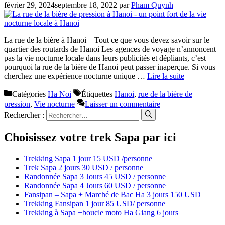
février 29, 2024
septembre 18, 2022
par
Pham Quynh
La rue de la bière à Hanoi – Tout ce que vous devez savoir sur le
quartier des routards de Hanoi Les agences de voyage n’annoncent
pas la vie nocturne locale dans leurs publicités et dépliants, c’est
pourquoi la rue de la bière de Hanoi peut passer inaperçue. Si vous
cherchez une expérience nocturne unique …
Lire la suite
Catégories
Ha Noi
Étiquettes
Hanoi
,
rue de la bière de
pression
,
Vie nocturne
Laisser un commentaire
Rechercher :
Choisissez votre trek Sapa par ici
Trekking Sapa 1 jour 15 USD /personne
Trek Sapa 2 jours 30 USD / personne
Randonnée Sapa 3 Jours 45 USD / personne
Randonnée Sapa 4 Jours 60 USD / personne
Fansipan – Sapa + Marché de Bac Ha 3 jours 150 USD
Trekking Fansipan 1 jour 85 USD/ personne
Trekking à Sapa +boucle moto Ha Giang 6 jours