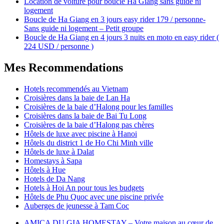
Location de voiture pour boucle Ha Giang sans guide ni
logement
Boucle de Ha Giang en 3 jours easy rider 179 / personne-
Sans guide ni logement – Petit groupe
Boucle de Ha Giang en 4 jours 3 nuits en moto en easy rider (
224 USD / personne )
Mes Recommendations
Hotels recommendés au Vietnam
Croisières dans la baie de Lan Ha
Croisières de la baie d’Halong pour les familles
Croisières dans la baie de Bai Tu Long
Croisières de la baie d’Halong pas chères
Hôtels de luxe avec piscine à Hanoi
Hôtels du district 1 de Ho Chi Minh ville
Hôtels de luxe à Dalat
Homestays à Sapa
Hôtels à Hue
Hotels de Da Nang
Hotels à Hoi An pour tous les budgets
Hôtels de Phu Quoc avec une piscine privée
Auberges de jeunesse à Tam Coc
AMICA DU GIA HOMESTAY – Votre maison au cœur de